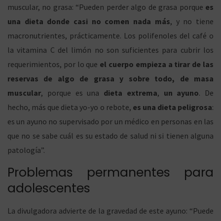
muscular, no grasa: “Pueden perder algo de grasa porque
es
una dieta donde casi no comen nada más
, y no tiene
g
n
macronutrientes, prácticamente. Los polifenoles del café o
la vitamina C del limón no son suficientes para cubrir los
requerimientos, por lo que
el cuerpo empieza a tirar de las
reservas de algo de grasa y sobre todo, de masa
a
i
muscular
, porque es una
dieta extrema
,
un ayuno
. De
hecho, más que dieta yo-yo o rebote,
es una dieta peligrosa
:
es un ayuno no supervisado por un médico en personas en las
c
d
que no se sabe cuál es su estado de salud ni si tienen alguna
patología”.
Problemas permanentes para
i
o
adolescentes
La divulgadora advierte de la gravedad de este ayuno: “Puede