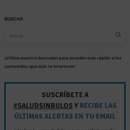
BUSCAR
B
ú
s
q
¡Utiliza nuestro buscador para acceder más rápido a los
u
contenidos que más te interesen!
e
d
a
SUSCRÍBETE A
p
#SALUDSINBULOS
Y
RECIBE LAS
a
ÚLTIMAS ALERTAS EN TU EMAIL
r
a