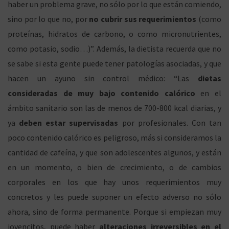
haber un problema grave, no sólo por lo que están comiendo,
ó
sino por lo que no, por
no cubrir sus requerimientos
(como
proteínas, hidratos de carbono, o como micronutrientes,
como potasio, sodio…)”. Además, la dietista recuerda que no
n
se sabe si esta gente puede tener patologías asociadas, y que
hacen un ayuno sin control médico: “Las
dietas
consideradas de muy bajo contenido calórico
en el
ámbito sanitario son las de menos de 700-800 kcal diarias, y
ya
deben estar supervisadas
por profesionales. Con tan
poco contenido calórico es peligroso, más si consideramos la
cantidad de cafeína, y que son adolescentes algunos, y están
en un momento, o bien de crecimiento, o de cambios
corporales en los que hay unos requerimientos muy
concretos y les puede suponer un efecto adverso no sólo
ahora, sino de forma permanente. Porque si empiezan muy
jovencitos, puede haber
alteraciones irreversibles en el