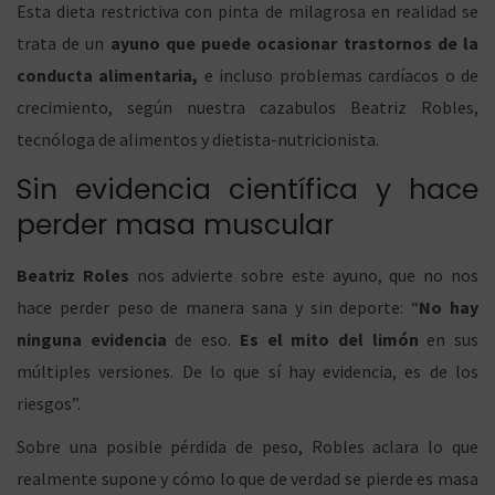
Esta dieta restrictiva con pinta de milagrosa en realidad se
a
c
o
trata de un
ayuno que puede ocasionar trastornos de la
e
conducta alimentaria,
e incluso problemas cardíacos o de
l
crecimiento, según nuestra cazabulos Beatriz Robles,
n
o
tecnóloga de alimentos y dietista-nutricionista.
Sin evidencia científica y hace
perder masa muscular
a
n
Beatriz Roles
nos advierte sobre este ayuno, que no nos
hace perder peso de manera sana y sin deporte: “
No hay
ninguna evidencia
de eso.
Es el mito del limón
en sus
v
t
múltiples versiones. De lo que sí hay evidencia, es de los
riesgos”.
Sobre una posible pérdida de peso, Robles aclara lo que
e
e
realmente supone y cómo lo que de verdad se pierde es masa