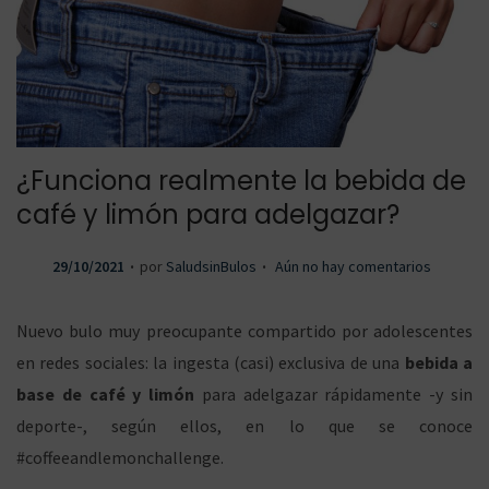
a
a
¿Funciona realmente la bebida de
r
r
café y limón para adelgazar?
.
.
P
29/10/2021
por
SaludsinBulos
Aún no hay comentarios
a
a
u
b
Nuevo bulo muy preocupante compartido por adolescentes
l
en redes sociales: la ingesta (casi) exclusiva de una
bebida a
i
base de café y limón
para adelgazar rápidamente -y sin
l
l
c
deporte-, según ellos, en lo que se conoce
a
#coffeeandlemonchallenge.
d