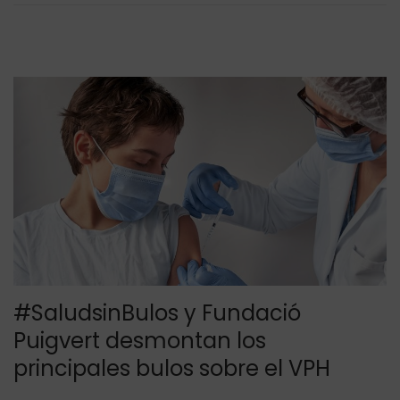
d
0
o
2
e
2
l
#SaludsinBulos y Fundació
Puigvert desmontan los
principales bulos sobre el VPH