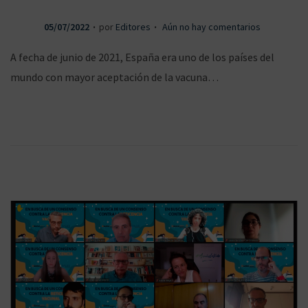
.
.
P
05/07/2022
por
Editores
Aún no hay comentarios
u
A fecha de junio de 2021, España era uno de los países del
b
mundo con mayor aceptación de la vacuna…
l
i
c
a
d
o
e
l