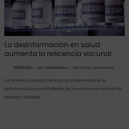
La desinformación en salud
aumenta la reticencia vacunal
.
.
P
0
09/09/2022
por
SaludsinBulos
Aún no hay comentarios
u
9
La reticencia vacunal crece como consecuencia de la
b
/
desinformación y la infodemia. Así lo analiza una revisión de
l
0
estudios realizada…
i
9
c
/
a
2
d
0