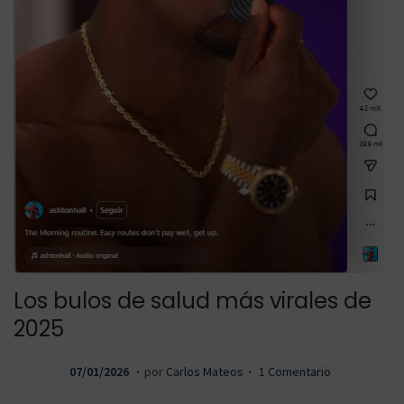
g
n
a
i
c
d
Los bulos de salud más virales de
2025
i
o
.
.
P
1
07/01/2026
por
Carlos Mateos
1 Comentario
u
4