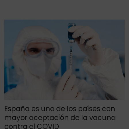
o
2
e
2
l
España es uno de los países con
mayor aceptación de la vacuna
contra el COVID