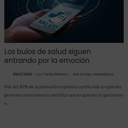
a
a
r
r
Los bulos de salud siguen
entrando por la emoción
.
.
P
1
09/07/2026
por
Carlos Mateos
Aún no hay comentarios
a
a
u
0
Más del 83% de la población española confía más en quienes
b
/
generan conocimiento científico que en quienes lo gestionan
l
0
o…
l
l
i
7
c
/
a
2