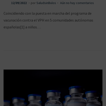
.
.
P
1
12/09/2022
por
SaludsinBulos
Aún no hay comentarios
u
2
Coincidiendo con la puesta en marcha del programa de
b
/
vacunación contra el VPH en 5 comunidades autónomas
l
0
españolas[1] a niños…
i
9
c
/
a
2
d
0
o
2
e
2
l