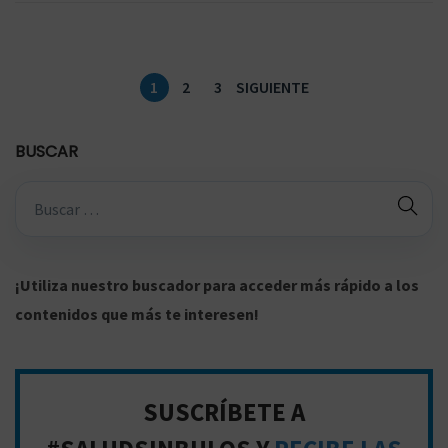
a
2
d
0
o
2
P
1
2
3
SIGUIENTE
e
2
a
l
g
BUSCAR
i
B
n
ú
a
s
c
q
¡Utiliza nuestro buscador para acceder más rápido a los
i
u
contenidos que más te interesen!
ó
e
n
d
a
d
SUSCRÍBETE A
p
e