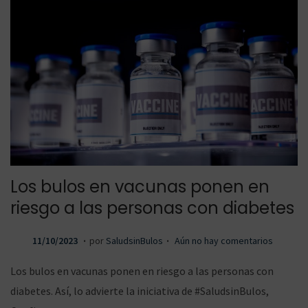
Los bulos en vacunas ponen en
riesgo a las personas con diabetes
.
.
P
1
11/10/2023
por
SaludsinBulos
Aún no hay comentarios
u
1
Los bulos en vacunas ponen en riesgo a las personas con
b
/
diabetes. Así, lo advierte la iniciativa de #SaludsinBulos,
l
1