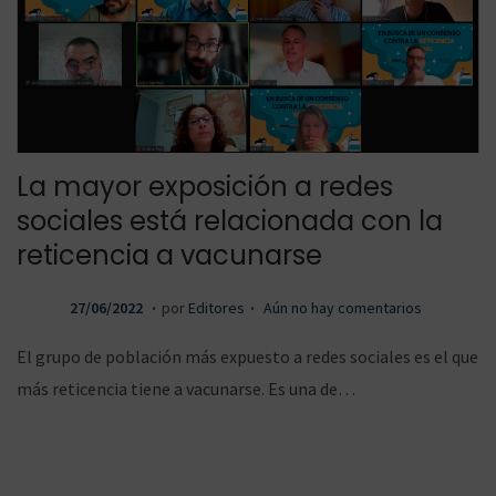
La mayor exposición a redes
sociales está relacionada con la
reticencia a vacunarse
.
.
P
2
27/06/2022
por
Editores
Aún no hay comentarios
u
7
El grupo de población más expuesto a redes sociales es el que
b
/
más reticencia tiene a vacunarse. Es una de…
l
0
i
6
c
/