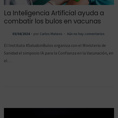
La Inteligencia Artificial ayuda a
combatir los bulos en vacunas
.
.
P
03/04/2024
por
Carlos Mateos
Aún no hay comentarios
u
El Instituto #SaludsinBulos organiza con el Ministerio de
b
Sanidad el simposio IA para la Confianza en la Vacunación, en
l
el…
i
c
a
d
o
e
l