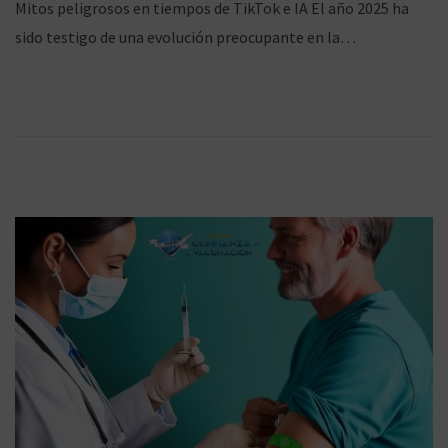
Mitos peligrosos en tiempos de TikTok e IA El año 2025 ha
b
/
ó
sido testigo de una evolución preocupante en la…
l
0
i
5
c
/
n
a
2
d
0
o
2
e
6
l