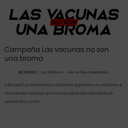
Campaña Las vacunas no son
una broma
.
.
P
1
26/10/2022
por
Editores
Aún no hay comentarios
u
1
1 de cada 5 profesionales sanitarios españoles es reticente a
b
/
recomendar vacunas que forman parte del calendario de
l
1
vacunación, como…
i
1
c
/
a
2