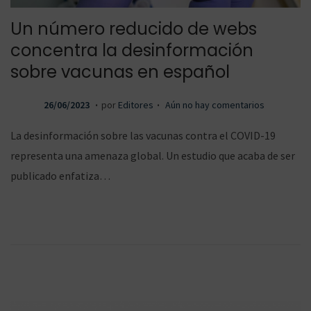
Un número reducido de webs
concentra la desinformación
sobre vacunas en español
.
.
P
2
26/06/2023
por
Editores
Aún no hay comentarios
u
7
La desinformación sobre las vacunas contra el COVID-19
b
/
representa una amenaza global. Un estudio que acaba de ser
l
0
publicado enfatiza…
i
6
c
/
a
2
d
0
o
2
e
3
l