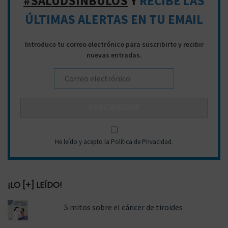
#SALUDSINBULOS
Y
RECIBE LAS
a
e
ÚLTIMAS ALERTAS EN TU EMAIL
r
n
a
t
Introduce tu correo electrónico para suscribirte y recibir
:
nuevas entradas.
r
a
d
a
s
He leído y acepto la Política de Privacidad
.
¡LO [+] LEÍDO!
5 mitos sobre el cáncer de tiroides