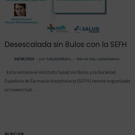
a
a
Desescalada sin Bulos con la SEFH
r
r
.
.
P
0
04/06/2020
por
SaludsinBulos
Aún no hay comentarios
u
4
Esta semana el instituto Salud sin Bulos y la Sociedad
b
/
a
a
Española de Farmacia Hospitalaria (SEFH) hemos organizado
l
0
un tweetchat…
i
6
c
/
l
l
a
2
d
0
o
2
BUSCAR