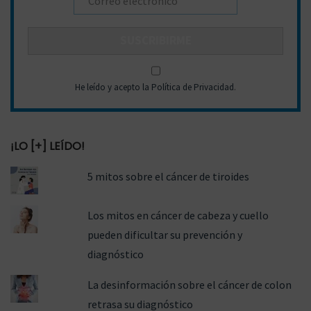
g
n
He leído y acepto la Política de Privacidad
.
a
i
¡LO [+] LEÍDO!
5 mitos sobre el cáncer de tiroides
c
d
Los mitos en cáncer de cabeza y cuello
pueden dificultar su prevención y
diagnóstico
i
o
La desinformación sobre el cáncer de colon
retrasa su diagnóstico