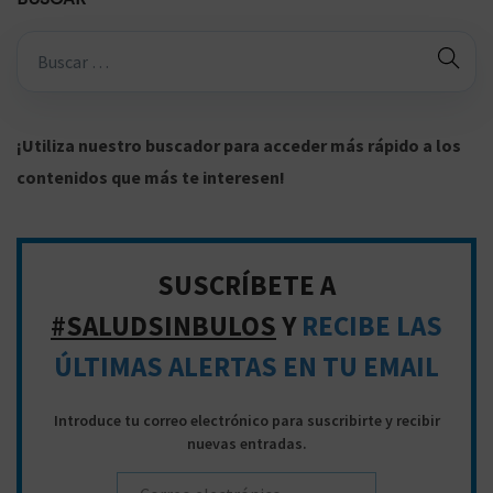
e
0
a
c
l
B
ú
s
n
o
q
¡Utiliza nuestro buscador para acceder más rápido a los
u
contenidos que más te interesen!
e
d
a
n
a
SUSCRÍBETE A
p
#SALUDSINBULOS
Y
RECIBE LAS
a
v
t
ÚLTIMAS ALERTAS EN TU EMAIL
r
a
Introduce tu correo electrónico para suscribirte y recibir
:
nuevas entradas.
e
e