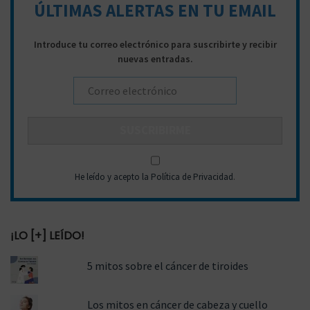
ÚLTIMAS ALERTAS EN TU EMAIL
r
a
Introduce tu correo electrónico para suscribirte y recibir
g
n
:
nuevas entradas.
a
i
He leído y acepto la Política de Privacidad
.
c
d
¡LO [+] LEÍDO!
i
o
5 mitos sobre el cáncer de tiroides
Los mitos en cáncer de cabeza y cuello