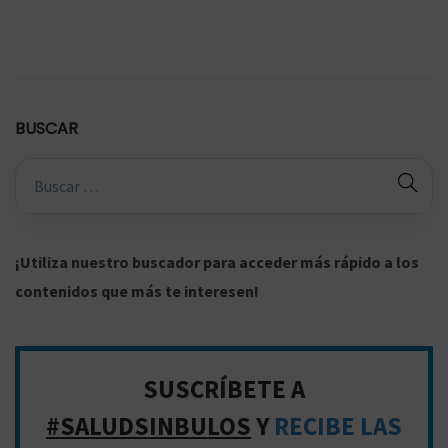
a
c
c
/
a
2
d
0
o
2
n
o
BUSCAR
e
5
l
B
ú
a
n
s
q
¡Utiliza nuestro buscador para acceder más rápido a los
u
contenidos que más te interesen!
e
v
t
d
a
SUSCRÍBETE A
p
e
e
#SALUDSINBULOS
Y
RECIBE LAS
a