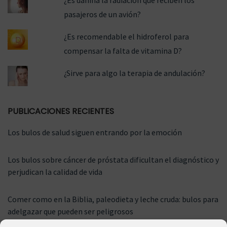
pasajeros de un avión?
¿Es recomendable el hidroferol para
compensar la falta de vitamina D?
¿Sirve para algo la terapia de andulación?
PUBLICACIONES RECIENTES
Los bulos de salud siguen entrando por la emoción
Los bulos sobre cáncer de próstata dificultan el diagnóstico y
perjudican la calidad de vida
Comer como en la Biblia, paleodieta y leche cruda: bulos para
adelgazar que pueden ser peligrosos