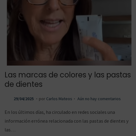
a
a
r
r
Las marcas de colores y las pastas
a
a
de dientes
.
.
P
2
29/04/2025
por
Carlos Mateos
Aún no hay comentarios
u
7
l
l
En los últimos días, ha circulado en redes sociales una
b
/
información errónea relacionada con las pastas de dientes y
l
0
las…
i
8