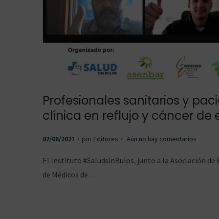
a
c
n
o
Profesionales sanitarios y pa
a
n
clínica en reflujo y cáncer de
.
.
P
02/06/2021
por
Editores
Aún no hay comentarios
v
t
u
El Instituto #SaludsinBulos, junto a la Asociación 
b
de Médicos de…
l
i
e
e
c