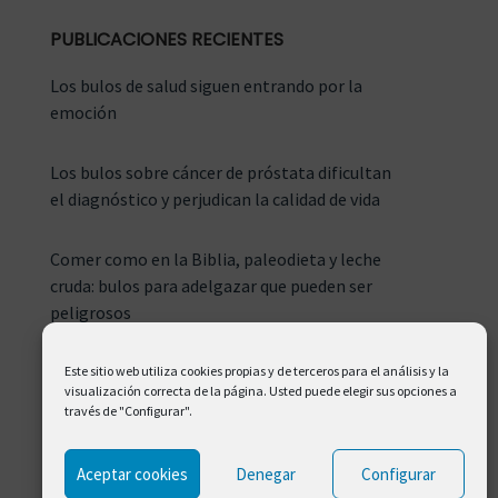
PUBLICACIONES RECIENTES
Los bulos de salud siguen entrando por la
emoción
Los bulos sobre cáncer de próstata dificultan
el diagnóstico y perjudican la calidad de vida
Comer como en la Biblia, paleodieta y leche
cruda: bulos para adelgazar que pueden ser
peligrosos
Este sitio web utiliza cookies propias y de terceros para el análisis y la
visualización correcta de la página. Usted puede elegir sus opciones a
través de "Configurar".
Aceptar cookies
Denegar
Configurar