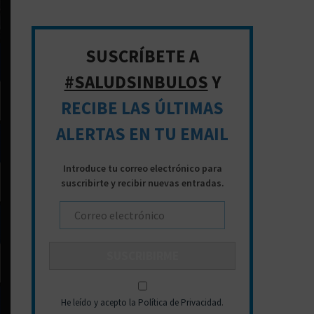
d
a
p
SUSCRÍBETE A
a
#SALUDSINBULOS
Y
r
RECIBE LAS ÚLTIMAS
a
:
ALERTAS EN TU EMAIL
Introduce tu correo electrónico para
suscribirte y recibir nuevas entradas.
He leído y acepto la Política de Privacidad
.