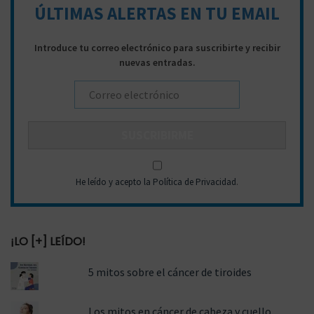
ÚLTIMAS ALERTAS EN TU EMAIL
t
r
a
a
Introduce tu correo electrónico para suscribirte y recibir
n
:
nuevas entradas.
e
l
d
i
a
g
He leído y acepto la Política de Privacidad
.
n
ó
s
¡LO [+] LEÍDO!
t
5 mitos sobre el cáncer de tiroides
i
c
Los mitos en cáncer de cabeza y cuello