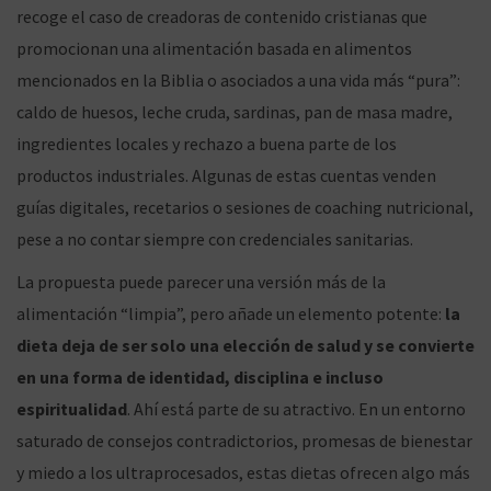
recoge el caso de creadoras de contenido cristianas que
promocionan una alimentación basada en alimentos
g
n
mencionados en la Biblia o asociados a una vida más “pura”:
caldo de huesos, leche cruda, sardinas, pan de masa madre,
ingredientes locales y rechazo a buena parte de los
productos industriales. Algunas de estas cuentas venden
a
i
guías digitales, recetarios o sesiones de coaching nutricional,
pese a no contar siempre con credenciales sanitarias.
La propuesta puede parecer una versión más de la
c
d
alimentación “limpia”, pero añade un elemento potente:
la
dieta deja de ser solo una elección de salud y se convierte
en una forma de identidad, disciplina e incluso
i
o
espiritualidad
. Ahí está parte de su atractivo. En un entorno
saturado de consejos contradictorios, promesas de bienestar
y miedo a los ultraprocesados, estas dietas ofrecen algo más