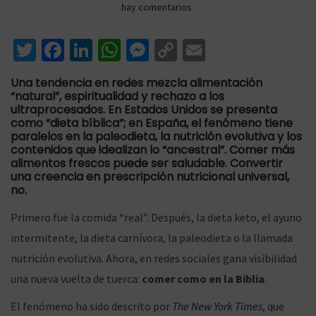
u
3
u
hay comentarios
a
c
b
/
b
T
Fa
Li
W
M
C
E
l
0
l
wi
ce
n
h
es
o
m
i
5
i
Una tendencia en redes mezcla alimentación
n
o
c
/
c
tt
b
ke
at
se
p
ai
“natural”, espiritualidad y rechazo a los
a
2
a
ultraprocesados. En Estados Unidos se presenta
er
o
dI
sA
n
y
l
como “dieta bíblica”; en España, el fenómeno tiene
d
0
d
o
n
p
ge
Li
paralelos en la paleodieta, la nutrición evolutiva y los
contenidos que idealizan lo “ancestral”. Comer más
o
2
o
a
n
k
p
r
n
alimentos frescos puede ser saludable. Convertir
e
6
e
una creencia en prescripción nutricional universal,
k
no.
l
n
Primero fue la comida “real”. Después, la dieta keto, el ayuno
v
t
intermitente, la dieta carnívora, la paleodieta o la llamada
nutrición evolutiva. Ahora, en redes sociales gana visibilidad
una nueva vuelta de tuerca:
comer como en la Biblia
.
e
e
El fenómeno ha sido descrito por
The New York Times
, que