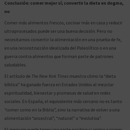
Conclusión: comer mejor sí; convertir la dieta en dogma,
no
Comer más alimentos frescos, cocinar más en casa y reducir
ultraprocesados puede ser una buena decisión. Pero no
necesitamos convertir la alimentación en una prueba de fe,
en una reconstrucción idealizada del Paleolítico o en una
guerra contra alimentos que forman parte de patrones
saludables.
El artículo de
The New York Times
muestra cómo la “dieta
bíblica” ha ganado fuerza en Estados Unidos al mezclar
espiritualidad, bienestar y promesas de salud en redes
sociales. En España, el equivalente más cercano no es tanto
“comer como en la Biblia”, sino la narrativa de volver a una
alimentación “ancestral”, “natural” o “evolutiva”.
El mensaje puede tener una parte positiva si anima a comer