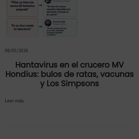
o
s
S
i
m
08/05/2026
p
s
Hantavirus en el crucero MV
o
Hondius: bulos de ratas, vacunas
n
y Los Simpsons
s
S
L
Leer más
i
o
g
s
u
b
i
u