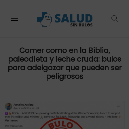
S
S
Comer como en la Biblia,
paleodieta y leche cruda: bulos
a
a
para adelgazar que pueden ser
peligrosos
l
l
t
t