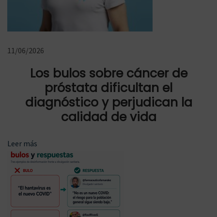
e
r
a
t
11/06/2026
a
Los bulos sobre cáncer de
s
próstata dificultan el
,
diagnóstico y perjudican la
v
calidad de vida
a
c
Leer más
u
n
a
s
y
L