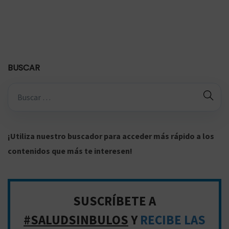
p
r
ó
s
BUSCAR
t
a
B
t
ú
a
s
d
q
¡Utiliza nuestro buscador para acceder más rápido a los
i
u
contenidos que más te interesen!
f
e
i
d
c
a
SUSCRÍBETE A
u
p
#SALUDSINBULOS
Y
RECIBE LAS
l
a