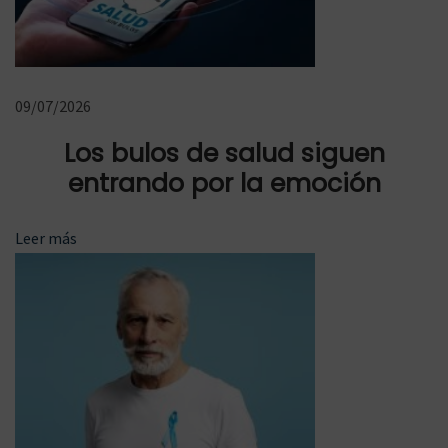
V
H
o
09/07/2026
n
d
Los bulos de salud siguen
i
entrando por la emoción
u
s
Leer más
:
b
u
l
o
s
d