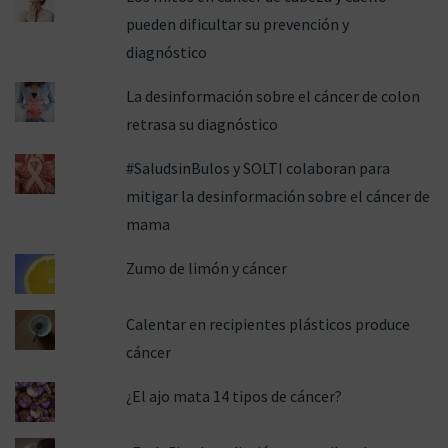
o
pueden dificultar su prevención y
y
diagnóstico
p
e
La desinformación sobre el cáncer de colon
r
retrasa su diagnóstico
j
#SaludsinBulos y SOLTI colaboran para
u
mitigar la desinformación sobre el cáncer de
d
mama
i
c
Zumo de limón y cáncer
a
n
Calentar en recipientes plásticos produce
l
cáncer
a
¿El ajo mata 14 tipos de cáncer?
c
a