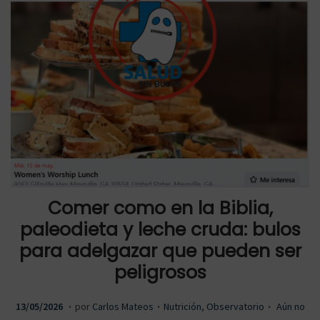
a
a
r
r
a
a
Comer como en la Biblia,
paleodieta y leche cruda: bulos
para adelgazar que pueden ser
l
l
peligrosos
.
.
.
P
1
P
13/05/2026
por
Carlos Mateos
Nutrición
,
Observatorio
Aún no