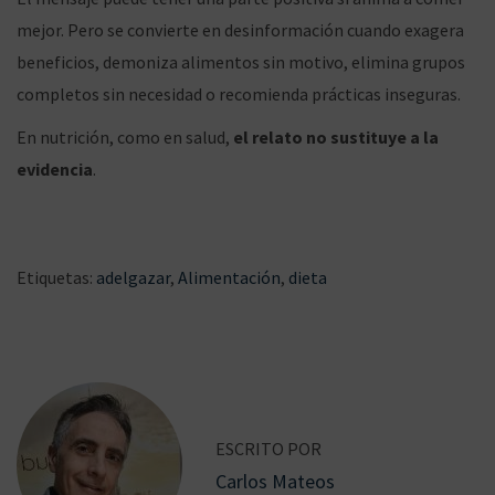
mejor. Pero se convierte en desinformación cuando exagera
beneficios, demoniza alimentos sin motivo, elimina grupos
completos sin necesidad o recomienda prácticas inseguras.
En nutrición, como en salud,
el relato no sustituye a la
evidencia
.
Etiquetas
:
adelgazar
,
Alimentación
,
dieta
N
E
H
a
n
a
v
t
n
r
t
e
a
a
g
ESCRITO POR
d
v
a
Carlos Mateos