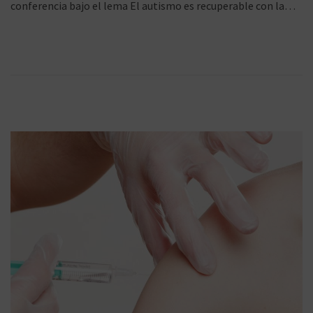
conferencia bajo el lema El autismo es recuperable con la…
l
0
i
5
g
n
c
/
a
2
d
0
o
1
a
i
e
9
l
c
d
i
o