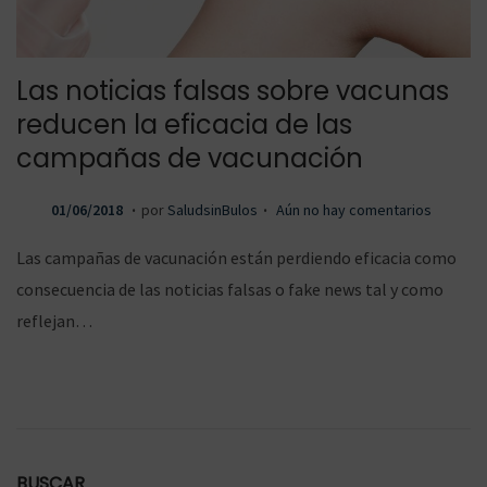
ó
Las noticias falsas sobre vacunas
reducen la eficacia de las
n
campañas de vacunación
.
.
P
2
01/06/2018
por
SaludsinBulos
Aún no hay comentarios
u
4
Las campañas de vacunación están perdiendo eficacia como
b
/
consecuencia de las noticias falsas o fake news tal y como
l
0
reflejan…
i
9
c
/
a
2
d
0
o
1
BUSCAR