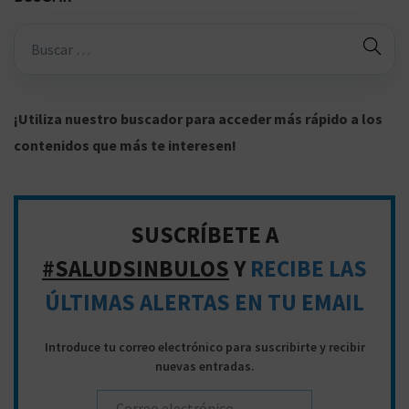
e
8
l
B
ú
s
q
¡Utiliza nuestro buscador para acceder más rápido a los
u
contenidos que más te interesen!
e
d
a
SUSCRÍBETE A
p
#SALUDSINBULOS
Y
RECIBE LAS
a
ÚLTIMAS ALERTAS EN TU EMAIL
r
a
Introduce tu correo electrónico para suscribirte y recibir
:
nuevas entradas.