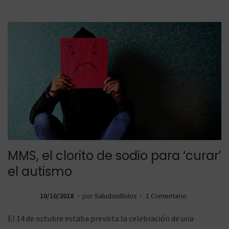
a
c
o
1
e
8
l
n
o
a
n
MMS, el clorito de sodio para ‘curar’
v
t
el autismo
.
.
P
1
10/10/2018
por
SaludsinBulos
1 Comentario
u
3
e
e
El 14 de octubre estaba prevista la celebración de una
b
/