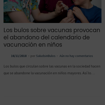
a
a
Los bulos sobre vacunas provocan
el abandono del calendario de
r
r
vacunación en niños
.
.
P
2
16/11/2018
por
SaludsinBulos
Aún no hay comentarios
u
0
a
a
Los bulos que circulan sobre las vacunas en la sociedad hacen
b
/
que se abandone la vacunación en niños mayores. Así lo…
l
1
i
1
l
l
c
/
a
2
d
0