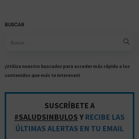
BUSCAR
B
ú
s
q
¡Utiliza nuestro buscador para acceder más rápido a los
u
contenidos que más te interesen!
e
d
a
SUSCRÍBETE A
p
#SALUDSINBULOS
Y
RECIBE LAS
a
ÚLTIMAS ALERTAS EN TU EMAIL
r
a