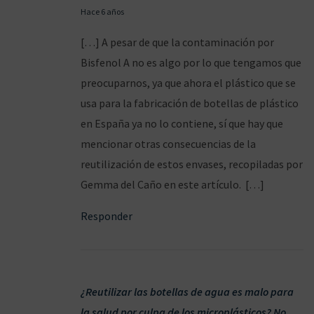
1
Hace 6 años
4
[…] A pesar de que la contaminación por
/
Bisfenol A no es algo por lo que tengamos que
0
preocuparnos, ya que ahora el plástico que se
2
usa para la fabricación de botellas de plástico
/
en España ya no lo contiene, sí que hay que
2
mencionar otras consecuencias de la
0
reutilización de estos envases, recopiladas por
2
Gemma del Caño en este artículo. […]
0
Responder
¿Reutilizar las botellas de agua es malo para
la salud por culpa de los microplásticos? No,