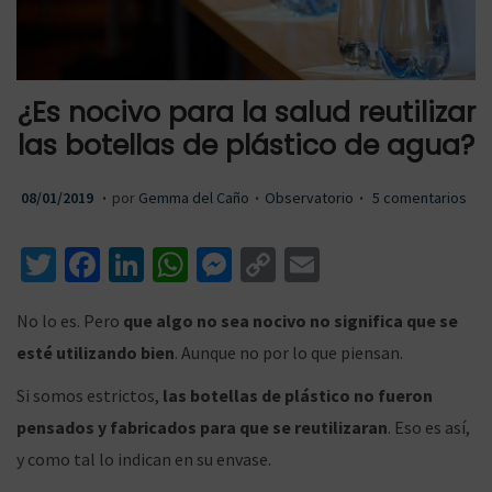
a
a
¿Es nocivo para la salud reutilizar
las botellas de plástico de agua?
r
r
.
.
.
P
2
P
08/01/2019
por
Gemma del Caño
Observatorio
5 comentarios
u
2
u
T
Fa
Li
W
M
C
E
b
/
b
wi
ce
n
h
es
o
m
l
0
l
a
a
No lo es. Pero
que algo no sea nocivo no significa que se
i
5
i
tt
b
ke
at
se
p
ai
esté utilizando bien
. Aunque no por lo que piensan.
c
/
c
er
o
dI
sA
n
y
l
a
2
a
o
n
p
ge
Li
Si somos estrictos,
las botellas de plástico no fueron
l
l
d
0
d
pensados y fabricados para que se reutilizaran
. Eso es así,
k
p
r
n
o
1
o
y como tal lo indican en su envase.
k
e
9
e