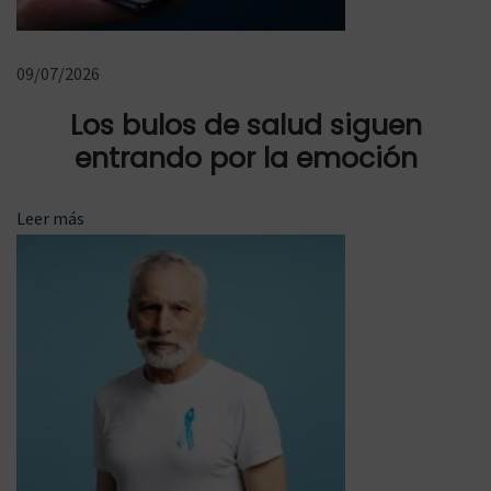
z
h
09/07/2026
a
b
Los bulos de salud siguen
l
entrando por la emoción
a
d
Leer más
e
#
P
e
d
i
a
t