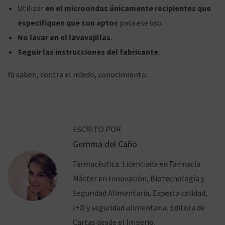
Utilizar
en el microondas únicamente recipientes que
especifiquen que son aptos
para ese uso.
No lavar en el lavavajillas
.
Seguir las instrucciones del fabricante
.
Ya saben, contra el miedo, conocimiento.
N
E
E
a
n
l
v
t
‘
ESCRITO POR
r
c
e
Gemma del Caño
a
a
g
Farmacéutica. Licenciada en Farmacia.
d
z
a
Máster en Innovación, Biotecnología y
a
a
c
Seguridad Alimentaria, Experta calidad,
a
b
i
I+D y seguridad alimentaria. Editora de
n
u
ó
Cartas desde el Imperio.
t