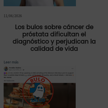
r
í
a
11/06/2026
s
Los bulos sobre cáncer de
i
próstata dificultan el
n
diagnóstico y perjudican la
B
calidad de vida
u
l
Leer más
o
s
e
n
C
a
s