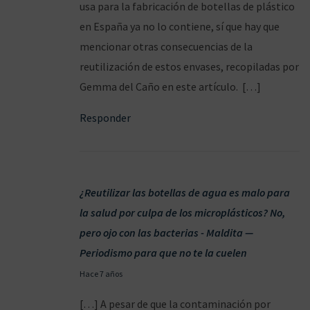
n
usa para la fabricación de botellas de plástico
/
g
en España ya no lo contiene, sí que hay que
2
r
mencionar otras consecuencias de la
0
e
reutilización de estos envases, recopiladas por
1
:
Gemma del Caño en este artículo. […]
9
a
Responder
l
c
o
h
¿Reutilizar las botellas de agua es malo para
o
la salud por culpa de los microplásticos? No,
l
pero ojo con las bacterias - Maldita —
e
Periodismo para que no te la cuelen
m
2
Hace 7 años
i
7
[…] A pesar de que la contaminación por
a