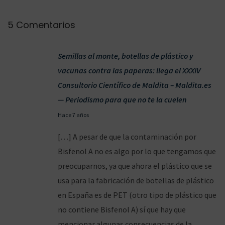
V
S
R
5 Comentarios
i
e
g
d
Semillas al monte, botellas de plástico y
u
u
vacunas contra las paperas: llega el XXXIV
i
c
Consultorio Científico de Maldita – Maldita.es
e
c
— Periodismo para que no te la cuelen
n
i
1
Hace 7 años
t
ó
3
e
n
[…] A pesar de que la contaminación por
/
e
d
Bisfenol A no es algo por lo que tengamos que
0
n
e
preocuparnos, ya que ahora el plástico que se
4
t
l
usa para la fabricación de botellas de plástico
/
r
a
en España es de PET (otro tipo de plástico que
2
a
t
no contiene Bisfenol A) sí que hay que
0
d
a
mencionar algunas consecuencias de la