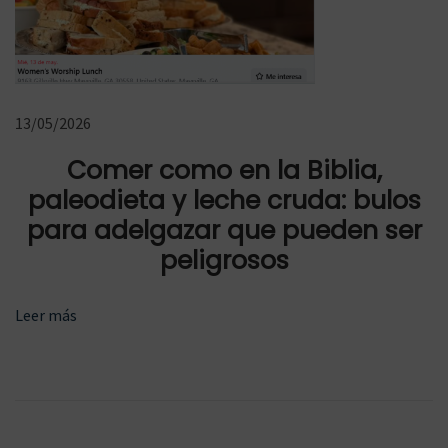
t
i
l
l
13/05/2026
a
Comer como en la Biblia,
-
L
paleodieta y leche cruda: bulos
a
para adelgazar que pueden ser
M
peligrosos
a
n
Leer más
c
h
a
T