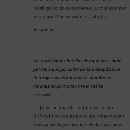
1
a
s
reutilización de estos envases, recopilados por
9
:
a
Gemma del Caño en este artículo. […]
d
Responder
e
a
l
c
No, reutilizar las botellas de agua no es malo
o
para la salud por culpa de los microplásticos
h
(pero ojo con las bacterias) – Maldita.es —
o
Periodismo para que no te la cuelen
l
1
Hace 7 años
e
6
n
[…] A pesar de que la contaminación por
/
s
Bisfenol A no es algo por lo que tengamos que
0
a
preocuparnos, ya que ahora el plástico que se
4