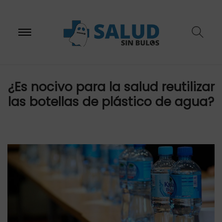
S
S
¿Es nocivo para la salud reutilizar
las botellas de plástico de agua?
a
a
l
l
t
t