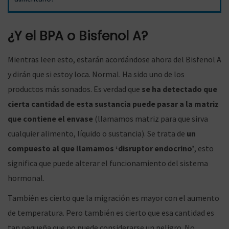
¿Y el BPA o Bisfenol A?
g
n
Mientras leen esto, estarán acordándose ahora del Bisfenol A
y dirán que si estoy loca. Normal. Ha sido uno de los
a
i
productos más sonados. Es verdad que
se ha detectado que
cierta cantidad de esta sustancia puede pasar a la matriz
que contiene el envase
(llamamos matriz para que sirva
cualquier alimento, líquido o sustancia). Se trata de
un
c
d
compuesto al que llamamos ‘disruptor endocrino’
, esto
significa que puede alterar el funcionamiento del sistema
hormonal.
i
o
También es cierto que la migración es mayor con el aumento
de temperatura. Pero también es cierto que esa cantidad es
tan pequeña que no puede considerarse un peligro. No