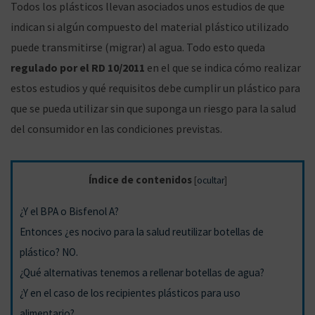
Todos los plásticos llevan asociados unos estudios de que
a
c
l
n
indican si algún compuesto del material plástico utilizado
puede transmitirse (migrar) al agua. Todo esto queda
regulado por el RD 10/2011
en el que se indica cómo realizar
n
o
estos estudios y qué requisitos debe cumplir un plástico para
que se pueda utilizar sin que suponga un riesgo para la salud
del consumidor en las condiciones previstas.
a
n
Índice de contenidos
[
ocultar
]
¿Y el BPA o Bisfenol A?
v
t
Entonces ¿es nocivo para la salud reutilizar botellas de
plástico? NO.
¿Qué alternativas tenemos a rellenar botellas de agua?
¿Y en el caso de los recipientes plásticos para uso
e
e
alimentario?