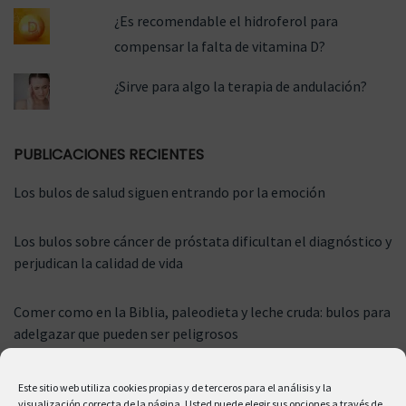
¿Es recomendable el hidroferol para
compensar la falta de vitamina D?
¿Sirve para algo la terapia de andulación?
PUBLICACIONES RECIENTES
Los bulos de salud siguen entrando por la emoción
Los bulos sobre cáncer de próstata dificultan el diagnóstico y
perjudican la calidad de vida
Comer como en la Biblia, paleodieta y leche cruda: bulos para
adelgazar que pueden ser peligrosos
Este sitio web utiliza cookies propias y de terceros para el análisis y la
visualización correcta de la página. Usted puede elegir sus opciones a través de