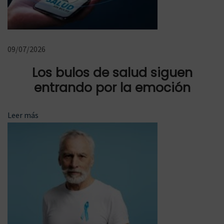
1
9
S
E
i
l
09/07/2026
g
d
Los bulos de salud siguen
u
i
entrando por la emoción
i
s
e
c
Leer más
n
u
t
r
e
s
e
o
n
a
t
n
r
t
a
i