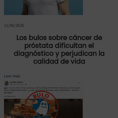
d
v
a
a
:
c
11/06/2026
u
Los bulos sobre cáncer de
n
próstata dificultan el
a
diagnóstico y perjudican la
s
d
calidad de vida
e
M
Leer más
i
g
u
e
l