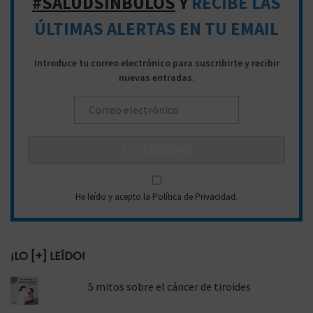
#SALUDSINBULOS
Y
RECIBE LAS
a
ÚLTIMAS ALERTAS EN TU EMAIL
r
a
Introduce tu correo electrónico para suscribirte y recibir
:
nuevas entradas.
He leído y acepto la Política de Privacidad
.
¡LO [+] LEÍDO!
5 mitos sobre el cáncer de tiroides