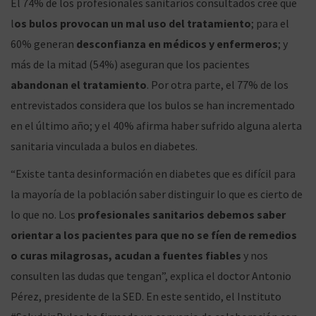
El 74% de los profesionales sanitarios consultados cree que
l
os bulos provocan un mal uso del tratamiento
; para el
60% generan
desconfianza en médicos y enfermeros
; y
g
n
más de la mitad (54%) aseguran que los pacientes
abandonan el tratamiento
. Por otra parte, el 77% de los
entrevistados considera que los bulos se han incrementado
a
i
en el último año; y el 40% afirma haber sufrido alguna alerta
sanitaria vinculada a bulos en diabetes.
“Existe tanta desinformación en diabetes que es difícil para
c
d
la mayoría de la población saber distinguir lo que es cierto de
lo que no. Los
profesionales sanitarios debemos saber
orientar a los pacientes para que no se fíen de remedios
o curas milagrosas, acudan a fuentes fiables
y nos
i
o
consulten las dudas que tengan”, explica el doctor Antonio
Pérez, presidente de la SED. En este sentido, el Instituto