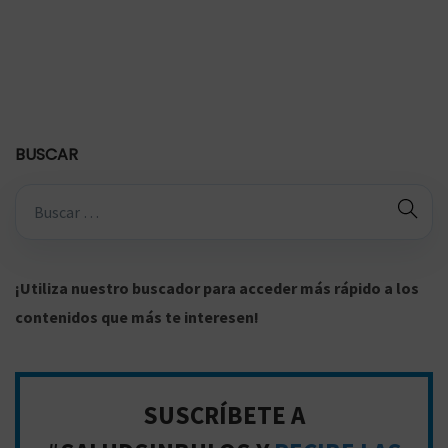
BUSCAR
B
ú
s
q
¡Utiliza nuestro buscador para acceder más rápido a los
u
contenidos que más te interesen!
e
d
a
SUSCRÍBETE A
p