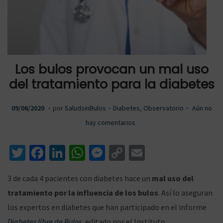
a
a
Los bulos provocan un mal uso
del tratamiento para la diabetes
r
r
.
.
.
P
2
P
09/06/2020
por
SaludsinBulos
Diabetes
,
Observatorio
Aún no
u
8
u
hay comentarios
a
a
b
/
b
T
Fa
Li
W
M
C
E
l
0
l
wi
ce
n
h
es
o
m
i
7
i
3 de cada 4 pacientes con diabetes hace un
mal uso del
c
/
c
tt
b
ke
at
se
p
ai
l
l
tratamiento por la influencia de los bulos
. Así lo aseguran
a
2
a
er
o
dI
sA
n
y
l
los expertos en diabetes que han participado en el informe
d
0
d
o
n
p
ge
Li
Diabetes libre de Bulos
, editado por el Instituto
o
2
o