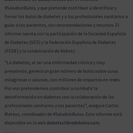
k
p
r
n
a
c
#SaludsinBulos, y que pretende contribuir a identificar y
e
0
e
k
frenar los bulos de diabetes y a los profesionales sanitarios a
l
n
guiar a los pacientes, con recomendaciones y recursos. El
informe cuenta con la participación de la Sociedad Española
n
o
de Diabetes (SED) y la Federación Española de Diabetes
(FEDE) y la colaboración de Abbott.
“La diabetes, al ser una enfermedad crónica y muy
a
n
prevalente, genera un gran número de bulos sobre curas
milagrosas o vacunas, con millones de impactos en redes.
Por eso pretendemos contribuir a combatir la
v
t
desinformación en diabetes con la colaboración de los
profesionales sanitarios y los pacientes”, asegura Carlos
Mateos, coordinador de #SaludsinBulos. Este informe está
disponible en la web
diabeteslibredebulos.com
.
e
e