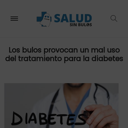
S
S
Los bulos provocan un mal uso
del tratamiento para la diabetes
a
a
l
l
t
t