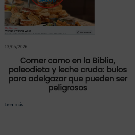
B
o
s
é
13/05/2026
Comer como en la Biblia,
paleodieta y leche cruda: bulos
para adelgazar que pueden ser
peligrosos
Leer más