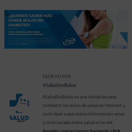
N
E
B
a
n
u
ESCRITO POR
v
t
l
#SaludsinBulos
r
o
e
a
s
g
#SaludSinBulos es una iniciativa para
d
s
combatir los bulos de salud en Internet y
a
a
o
contribuir a que exista información veraz
c
a
b
y contrastada sobre salud en la red.
i
n
r
Puedes contactarnos haciendo
click