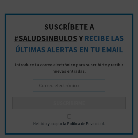
ó
e
n
d
a
d
SUSCRÍBETE A
p
e
#SALUDSINBULOS
Y
RECIBE LAS
a
e
ÚLTIMAS ALERTAS EN TU EMAIL
r
n
a
t
Introduce tu correo electrónico para suscribirte y recibir
:
nuevas entradas.
r
a
d
a
s
He leído y acepto la Política de Privacidad
.