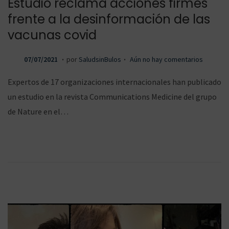
Estudio reclama acciones firmes
frente a la desinformación de las
vacunas covid
.
.
P
0
07/07/2021
por
SaludsinBulos
Aún no hay comentarios
u
8
Expertos de 17 organizaciones internacionales han publicado
b
/
un estudio en la revista Communications Medicine del grupo
l
0
de Nature en el…
i
7
c
/
a
2
d
0
o
2
e
1
l