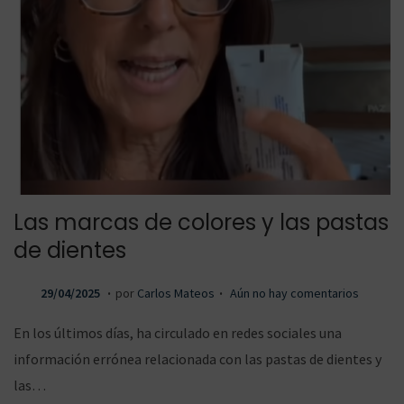
a
a
r
r
Las marcas de colores y las pastas
a
a
de dientes
.
.
P
2
29/04/2025
por
Carlos Mateos
Aún no hay comentarios
u
7
l
l
En los últimos días, ha circulado en redes sociales una
b
/
información errónea relacionada con las pastas de dientes y
l
0
las…
i
8