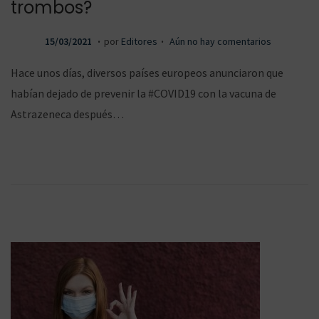
trombos?
.
.
P
1
15/03/2021
por
Editores
Aún no hay comentarios
u
5
Hace unos días, diversos países europeos anunciaron que
b
/
habían dejado de prevenir la #COVID19 con la vacuna de
l
0
Astrazeneca después…
i
3
c
/
a
2
d
0
o
2
e
1
l