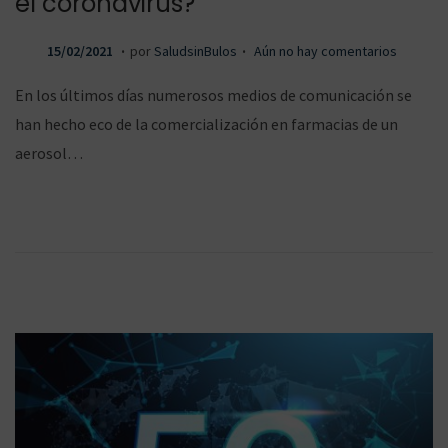
el coronavirus?
.
.
P
1
15/02/2021
por
SaludsinBulos
Aún no hay comentarios
u
6
En los últimos días numerosos medios de comunicación se
b
/
han hecho eco de la comercialización en farmacias de un
l
0
aerosol…
i
2
c
/
a
2
d
0
o
2
e
1
l