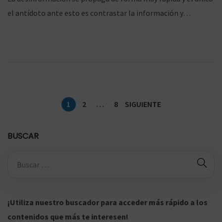
b
/
el antídoto ante esto es contrastar la información y…
l
0
i
1
c
/
a
2
d
0
o
2
P
1
2
…
8
SIGUIENTE
e
1
a
l
g
BUSCAR
i
B
n
ú
a
s
c
q
¡Utiliza nuestro buscador para acceder más rápido a los
i
u
contenidos que más te interesen!