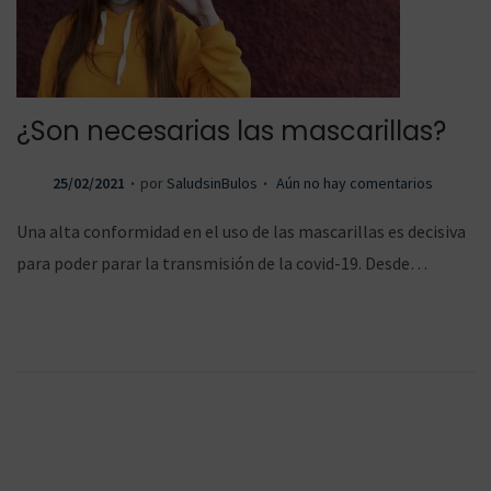
¿Son necesarias las mascarillas?
.
.
P
25/02/2021
por
SaludsinBulos
Aún no hay comentarios
u
Una alta conformidad en el uso de las mascarillas es decisiva
b
para poder parar la transmisión de la covid-19. Desde…
l
i
c
a
d
o
e