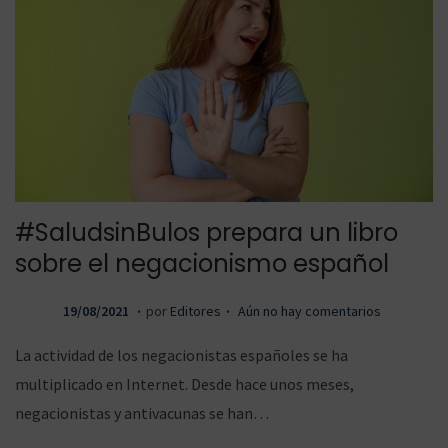
ó
n
#SaludsinBulos prepara un libro
sobre el negacionismo español
.
.
P
1
19/08/2021
por
Editores
Aún no hay comentarios
u
9
La actividad de los negacionistas españoles se ha
b
/
multiplicado en Internet. Desde hace unos meses,
l
0
negacionistas y antivacunas se han…
i
8