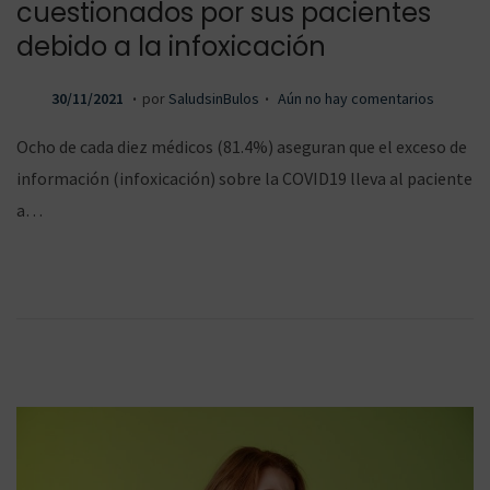
cuestionados por sus pacientes
debido a la infoxicación
g
n
.
.
P
3
30/11/2021
por
SaludsinBulos
Aún no hay comentarios
u
0
Ocho de cada diez médicos (81.4%) aseguran que el exceso de
b
/
información (infoxicación) sobre la COVID19 lleva al paciente
a
i
l
1
a…
i
1
c
/
a
2
c
d
d
0
o
2
e
1
i
o
l