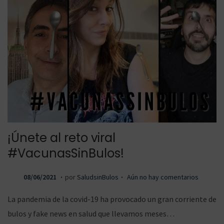
¡Únete al reto viral
#VacunasSinBulos!
.
.
P
0
08/06/2021
por
SaludsinBulos
Aún no hay comentarios
u
8
La pandemia de la covid-19 ha provocado un gran corriente de
b
/
bulos y fake news en salud que llevamos meses…
l
0