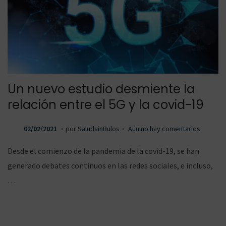
Un nuevo estudio desmiente la
relación entre el 5G y la covid-19
.
.
P
0
02/02/2021
por
SaludsinBulos
Aún no hay comentarios
u
2
Desde el comienzo de la pandemia de la covid-19, se han
b
/
generado debates continuos en las redes sociales, e incluso,
l
0
…
i
2
c
/
a
2