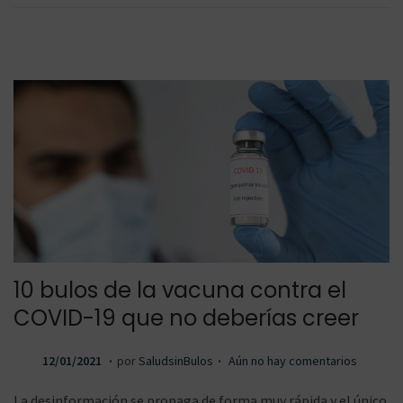
d
0
o
2
e
1
l
10 bulos de la vacuna contra el
COVID-19 que no deberías creer
.
.
P
1
12/01/2021
por
SaludsinBulos
Aún no hay comentarios
u
4
La desinformación se propaga de forma muy rápida y el único