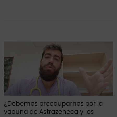
i
6
c
/
a
2
d
0
o
2
e
1
l
¿Debemos preocuparnos por la
vacuna de Astrazeneca y los