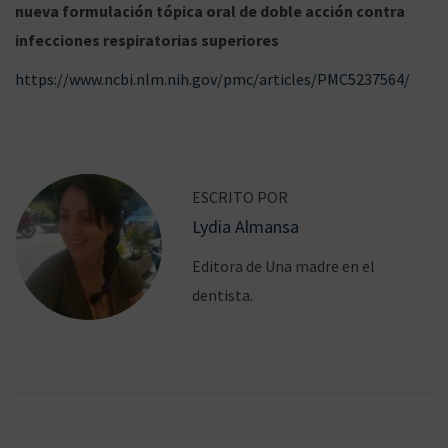
nueva formulación tópica oral de doble acción contra
infecciones respiratorias superiores
https://www.ncbi.nlm.nih.gov/pmc/articles/PMC5237564/
N
E
E
a
n
l
v
t
E
ESCRITO POR
r
j
e
Lydia Almansa
a
é
g
d
r
Editora de Una madre en el
a
a
c
dentista.
c
a
i
i
n
t
ó
t
o
n
e
n
d
r
o