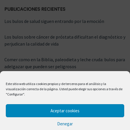
PUBLICACIONES RECIENTES
Los bulos de salud siguen entrando por la emoción
Los bulos sobre cáncer de próstata dificultan el diagnóstico y
perjudican la calidad de vida
Comer como en la Biblia, paleodieta y leche cruda: bulos para
adelgazar que pueden ser peligrosos
Este sitio web utiliza cookies propias y de terceros para el análisis y la
visualización correcta de la página. Usted puede elegir sus opciones a través de
"Configurar".
Aceptar cookies
Denegar
© 2026 Salud Sin Bulos.