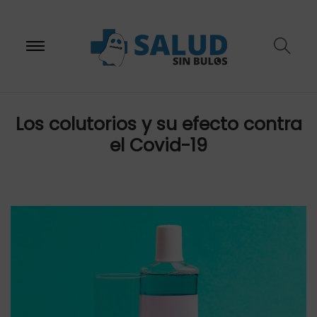
S
S
Los colutorios y su efecto contra
el Covid-19
a
a
l
l
t
t