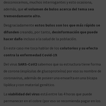
desconocemos, muchos interrogantes y esto ocasiona,
o
o
a
c
k
p
r
n
además, que
el volumen de bulos acerca del tema sea
e
e
k
tremendamente alto.
l
n
Desgraciadamente
estos bulos son los que más rápido se
n
o
difunden
creando, por tanto,
desinformación que puede
hacer daño
incluso a la salud de la población.
En este caso me toca hablar de los
colutorios y su efecto
a
n
contra la enfermedad Covid-19
.
Del virus
SARS-CoV2
sabemos que su estructura tiene forma
de corona (espículas de glucoproteína) por eso su nombre de
v
t
coronavirus, además de poseer una envuelta en una bicapa
lipídica y con material genético.
La
viabilidad del virus
está entre las 4 horas que puede
e
e
permanecer en el cobre (por eso se recomienda pagar en los