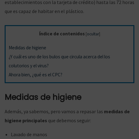
establecimientos con la tarjeta de crédito) hasta las 72 horas
que es capaz de habitar en el plástico.
g
n
Índice de contenidos
[
ocultar
]
Medidas de higiene
a
i
¿Y cuál es uno de los bulos que circula acerca del los
colutorios y el virus?
Ahora bien, ¿qué es el CPC?
c
d
Medidas de higiene
Además, ya sabemos, pero vamos a repasar las
medidas de
i
o
higiene principales
que debemos seguir:
Lavado de manos