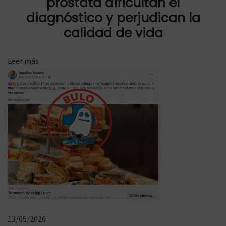
próstata dificultan el
C
diagnóstico y perjudican la
o
calidad de vida
v
i
Leer más
d
-
1
9
S
¿
i
Q
g
u
u
é
i
e
e
s
n
e
13/05/2026