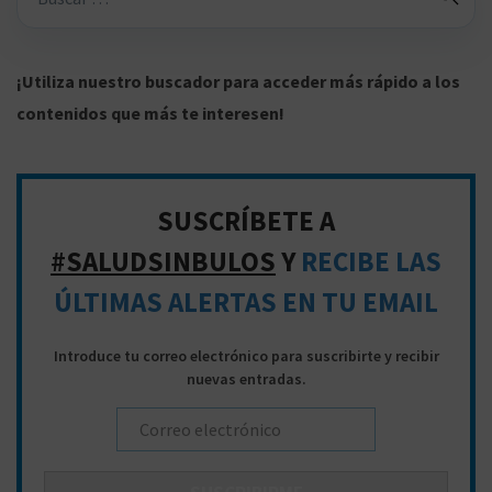
ú
s
q
¡Utiliza nuestro buscador para acceder más rápido a los
u
contenidos que más te interesen!
e
d
a
SUSCRÍBETE A
p
#SALUDSINBULOS
Y
RECIBE LAS
a
ÚLTIMAS ALERTAS EN TU EMAIL
r
a
Introduce tu correo electrónico para suscribirte y recibir
:
nuevas entradas.