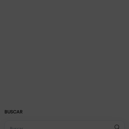
a
n
t
e
?
BUSCAR
B