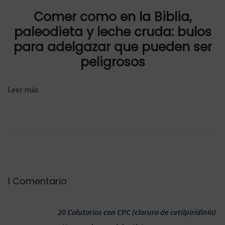
t
l
Comer como en la Biblia,
e
o
paleodieta y leche cruda: bulos
e
z
para adelgazar que pueden ser
n
o
peligrosos
t
n
r
o
Leer más
a
y
d
p
a
o
:
r
q
u
é
1 Comentario
s
e
20 Colutorios con CPC (cloruro de cetilpiridinio)
u