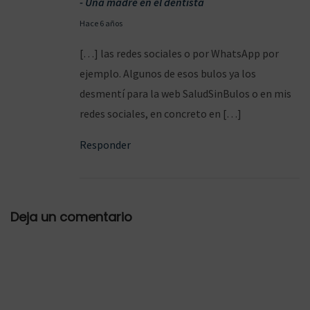
- Una madre en el dentista
s
0
Hace 6 años
a
4
[…] las redes sociales o por WhatsApp por
c
/
ejemplo. Algunos de esos bulos ya los
o
0
desmentí para la web SaludSinBulos o en mis
m
5
redes sociales, en concreto en […]
o
/
d
Responder
2
e
0
s
2
i
0
Deja un comentario
n
f
e
c
t