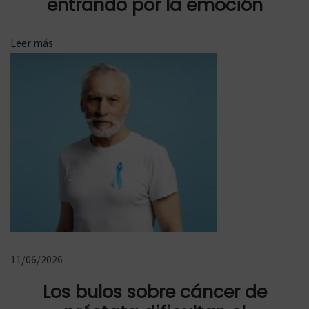
entrando por la emoción
a
f
Leer más
u
m
i
g
a
r
c
o
n
t
r
11/06/2026
a
e
Los bulos sobre cáncer de
l