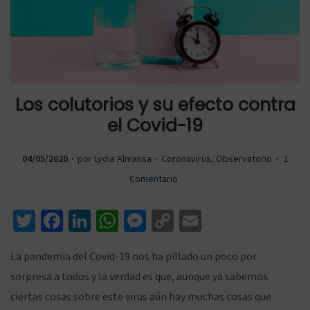
a
a
Los colutorios y su efecto contra
r
r
el Covid-19
.
.
.
P
P
04/05/2020
por
Lydia Almansa
Coronavirus
,
Observatorio
1
u
u
Comentario
a
a
b
b
T
Fa
Li
W
M
C
E
l
l
wi
ce
n
h
es
o
m
i
i
l
l
La pandemia del Covid-19 nos ha pillado un poco por
c
c
tt
b
ke
at
se
p
ai
sorpresa a todos y la verdad es que, aunque ya sabemos
a
a
er
o
dI
sA
n
y
l
ciertas cosas sobre este virus aún hay muchas cosas que
d
d
o
n
p
ge
Li