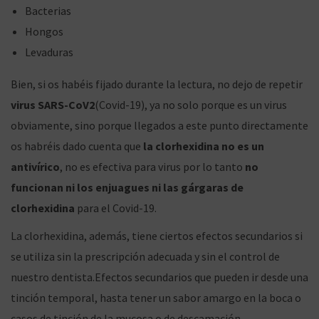
Bacterias
Hongos
Levaduras
Bien, si os habéis fijado durante la lectura, no dejo de repetir
virus SARS-CoV2
(Covid-19), ya no solo porque es un virus
obviamente, sino porque llegados a este punto directamente
os habréis dado cuenta que
la clorhexidina no es un
antivírico
, no es efectiva para virus por lo tanto
no
funcionan ni los enjuagues ni las gárgaras de
clorhexidina
para el Covid-19.
La clorhexidina, además, tiene ciertos efectos secundarios si
se utiliza sin la prescripción adecuada y sin el control de
nuestro dentista.Efectos secundarios que pueden ir desde una
tinción temporal, hasta tener un sabor amargo en la boca o
casos de tinción de la mucosa o de descamación.