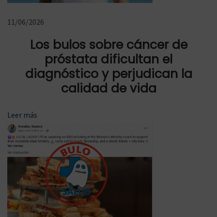
1
9
11/06/2026
s
Los bulos sobre cáncer de
e
próstata dificultan el
d
diagnóstico y perjudican la
e
calidad de vida
s
a
r
Leer más
r
o
l
l
e
m
u