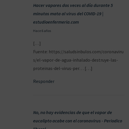
Hacer vapores dos veces al día durante 5
minutos mata al virus del COVID-19 |
estudioenfermeria.com
2
Hace 6 años
3
[…]
/
Fuente: https://saludsinbulos.com/coronaviru
0
s/el-vapor-de-agua-inhalado-destruye-las-
5
proteinas-del-virus-per… […]
/
Responder
2
0
2
0
No, no hay evidencias de que el vapor de
eucalipto acabe con el coronavirus - Periodico