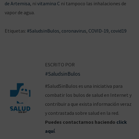
de Artemisa
, ni
vitamina C
ni tampoco las inhalaciones de
vapor de agua.
Etiquetas
:
#SaludsinBulos
,
coronavirus
,
COVID-19
,
covid19
N
E
¿
a
n
E
v
t
l
ESCRITO POR
r
i
e
#SaludsinBulos
a
b
g
d
u
#SaludSinBulos es una iniciativa para
a
a
p
combatir los bulos de salud en Internet y
c
a
r
contribuir a que exista información veraz
i
n
o
y contrastada sobre salud en la red.
ó
t
f
Puedes contactarnos haciendo
click
n
e
e
aquí
.
r
n