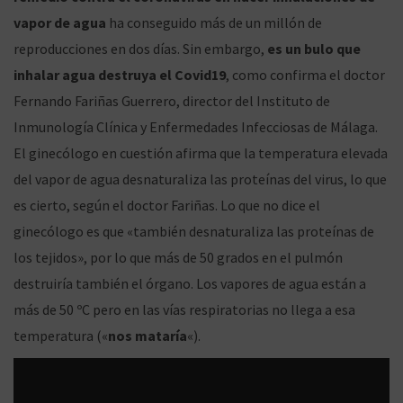
o
n
p
ge
Li
a
c
vapor de agua
ha conseguido más de un millón de
o
2
o
k
p
r
n
reproducciones en dos días. Sin embargo,
es un bulo que
e
0
e
k
inhalar agua destruya el Covid19
, como confirma el doctor
l
n
Fernando Fariñas Guerrero, director del Instituto de
n
o
Inmunología Clínica y Enfermedades Infecciosas de Málaga.
El ginecólogo en cuestión afirma que la temperatura elevada
del vapor de agua desnaturaliza las proteínas del virus, lo que
a
n
es cierto, según el doctor Fariñas. Lo que no dice el
ginecólogo es que «también desnaturaliza las proteínas de
los tejidos», por lo que más de 50 grados en el pulmón
destruiría también el órgano. Los vapores de agua están a
v
t
más de 50 ºC pero en las vías respiratorias no llega a esa
temperatura («
nos mataría
«).
e
e