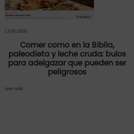
c
h
o
13/05/2026
m
á
Comer como en la Biblia,
s
paleodieta y leche cruda: bulos
r
para adelgazar que pueden ser
á
peligrosos
p
i
Leer más
d
o
?
S
¿
i
E