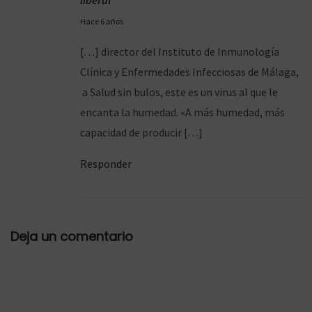
liberal
1
Hace 6 años
3
[…] director del Instituto de Inmunología
/
Clínica y Enfermedades Infecciosas de Málaga,
0
a Salud sin bulos, este es un virus al que le
7
encanta la humedad. «A más humedad, más
/
capacidad de producir […]
2
Responder
0
2
0
Deja un comentario