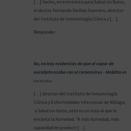
[…] hecho, en entrevista para Salud sin Bulos,
/
el doctor Fernando Fariñas Guerrero, director
0
del Instituto de Inmunología Clínica y […]
3
Responder
/
2
0
2
No, no hay evidencias de que el vapor de
0
eucalipto acabe con el coronavirus - Maldita.es
0
Hace 6 años
2
[…] director del Instituto de Inmunología
/
Clínica y Enfermedades Infecciosas de Málaga,
0
a Salud sin bulos, este es un virus al que le
4
encanta la humedad. "A más humedad, más
/
capacidad de producir […]