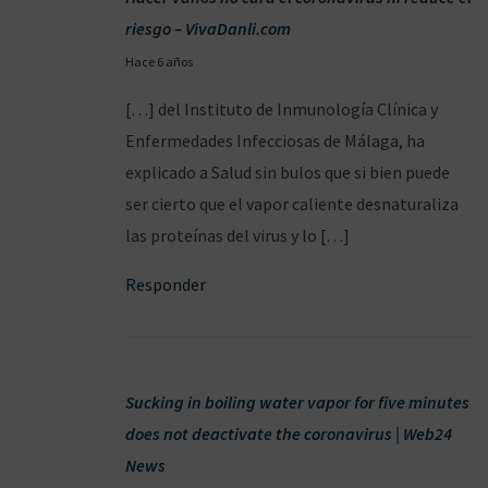
?
riesgo – VivaDanli.com
2
Hace 6 años
2
[…] del Instituto de Inmunología Clínica y
/
Enfermedades Infecciosas de Málaga, ha
0
explicado a Salud sin bulos que si bien puede
3
ser cierto que el vapor caliente desnaturaliza
/
las proteínas del virus y lo […]
2
Responder
0
2
0
Sucking in boiling water vapor for five minutes
does not deactivate the coronavirus | Web24
News