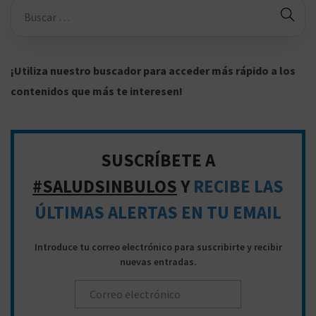
B
ú
s
q
¡Utiliza nuestro buscador para acceder más rápido a los
u
contenidos que más te interesen!
e
d
a
SUSCRÍBETE A
p
#SALUDSINBULOS
Y
RECIBE LAS
a
ÚLTIMAS ALERTAS EN TU EMAIL
r
a
Introduce tu correo electrónico para suscribirte y recibir
:
nuevas entradas.