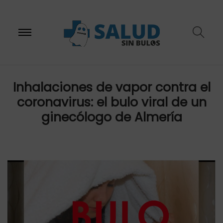
S
S
Inhalaciones de vapor contra el
coronavirus: el bulo viral de un
a
a
ginecólogo de Almería
l
l
t
t