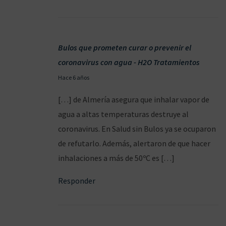
2
0
Bulos que prometen curar o prevenir el
coronavirus con agua - H2O Tratamientos
1
Hace 6 años
5
[…] de Almería asegura que inhalar vapor de
/
agua a altas temperaturas destruye al
0
coronavirus. En Salud sin Bulos ya se ocuparon
5
de refutarlo. Además, alertaron de que hacer
/
inhalaciones a más de 50ºC es […]
2
Responder
0
2
0