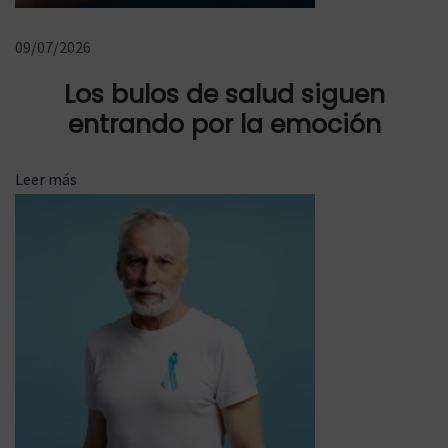
f
e
09/07/2026
c
Los bulos de salud siguen
c
entrando por la emoción
i
ó
Leer más
n
p
o
r
C
O
V
I
D