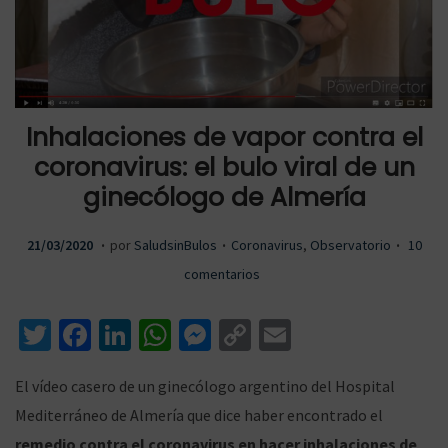
a
a
Inhalaciones de vapor contra el
coronavirus: el bulo viral de un
r
r
ginecólogo de Almería
.
.
.
P
2
P
21/03/2020
por
SaludsinBulos
Coronavirus
,
Observatorio
10
a
a
u
1
u
comentarios
b
/
b
T
Fa
Li
W
M
C
E
l
0
l
wi
ce
n
h
es
o
m
i
3
i
l
l
El vídeo casero de un ginecólogo argentino del Hospital
c
/
c
tt
b
ke
at
se
p
ai
Mediterráneo de Almería que dice haber encontrado el
a
2
a
er
o
dI
sA
n
y
l
remedio contra el coronavirus en hacer inhalaciones de
d
0
d