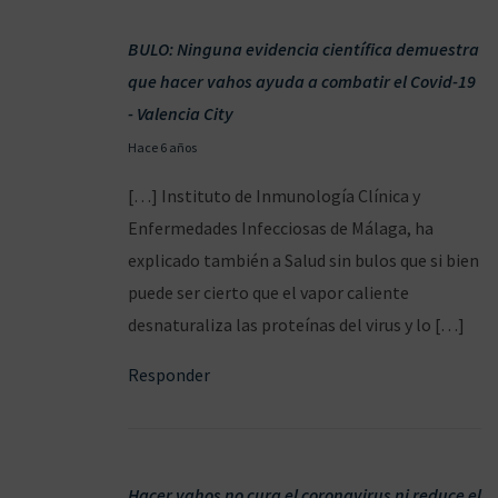
c
BULO: Ninguna evidencia científica demuestra
c
que hacer vahos ayuda a combatir el Covid-19
i
- Valencia City
ó
2
Hace 6 años
n
2
p
[…] Instituto de Inmunología Clínica y
/
o
Enfermedades Infecciosas de Málaga, ha
0
r
explicado también a Salud sin bulos que si bien
3
C
puede ser cierto que el vapor caliente
/
O
desnaturaliza las proteínas del virus y lo […]
2
V
Responder
0
I
2
D
0
1
9
Hacer vahos no cura el coronavirus ni reduce el