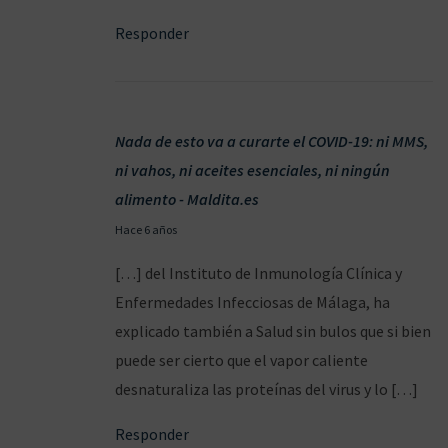
2
Responder
0
2
0
Nada de esto va a curarte el COVID-19: ni MMS,
ni vahos, ni aceites esenciales, ni ningún
alimento - Maldita.es
0
Hace 6 años
8
[…] del Instituto de Inmunología Clínica y
/
Enfermedades Infecciosas de Málaga, ha
0
explicado también a Salud sin bulos que si bien
4
puede ser cierto que el vapor caliente
/
desnaturaliza las proteínas del virus y lo […]
2
Responder
0