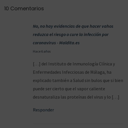
g
s
10 Comentarios
u
p
i
o
e
No, no hay evidencias de que hacer vahos
s
n
reduzca el riesgo o cure la infección por
i
t
coronavirus - Maldita.es
b
e
l
2
Hace 6 años
e
e
1
[…] del Instituto de Inmunología Clínica y
n
l
/
Enfermedades Infecciosas de Málaga, ha
t
a
0
explicado también a Salud sin bulos que si bien
r
r
3
puede ser cierto que el vapor caliente
a
e
/
desnaturaliza las proteínas del virus y lo […]
d
i
2
a
n
Responder
0
:
f
2
e
0