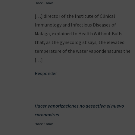
2
Hace 6 años
5
[…] director of the Institute of Clinical
/
Immunology and Infectious Diseases of
0
Malaga, explained to Health Without Bulls
3
that, as the gynecologist says, the elevated
/
temperature of the water vapor denatures the
2
[…]
0
Responder
2
0
Hacer vaporizaciones no desactiva el nuevo
coronavirus
2
Hace 6 años
8