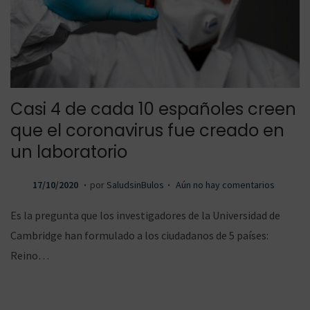
Casi 4 de cada 10 españoles creen
que el coronavirus fue creado en
un laboratorio
.
.
P
1
17/10/2020
por
SaludsinBulos
Aún no hay comentarios
u
9
Es la pregunta que los investigadores de la Universidad de
b
/
Cambridge han formulado a los ciudadanos de 5 países:
l
1
Reino…
i
0
c
/
a
2