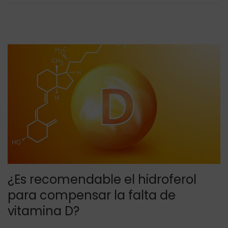
d
0
o
2
e
0
l
¿Es recomendable el hidroferol
para compensar la falta de
vitamina D?