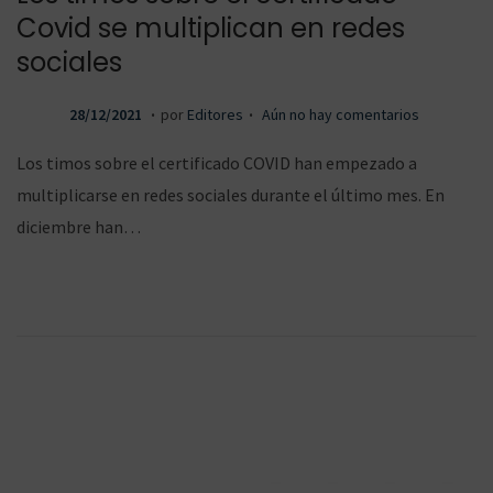
a
c
Covid se multiplican en redes
sociales
.
.
P
2
28/12/2021
por
Editores
Aún no hay comentarios
n
o
u
8
Los timos sobre el certificado COVID han empezado a
b
/
multiplicarse en redes sociales durante el último mes. En
l
1
diciembre han…
a
n
i
2
c
/
a
2
d
0
v
t
o
2
e
1
l
e
e