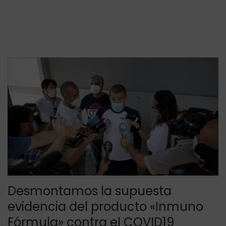
a
2
d
0
o
2
e
0
l
Desmontamos la supuesta
evidencia del producto «Inmuno
Fórmula» contra el COVID19