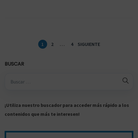
a
2
d
0
o
2
e
0
P
1
2
…
4
SIGUIENTE
l
a
g
BUSCAR
i
B
n
ú
a
s
c
q
¡Utiliza nuestro buscador para acceder más rápido a los
i
u
contenidos que más te interesen!
ó
e
n
d