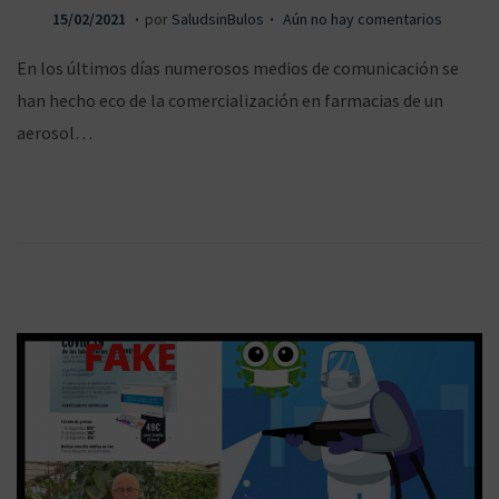
.
.
P
1
15/02/2021
por
SaludsinBulos
Aún no hay comentarios
ó
u
6
En los últimos días numerosos medios de comunicación se
b
/
han hecho eco de la comercialización en farmacias de un
l
0
aerosol…
n
i
2
c
/
a
2
d
0
o
2
e
1
l