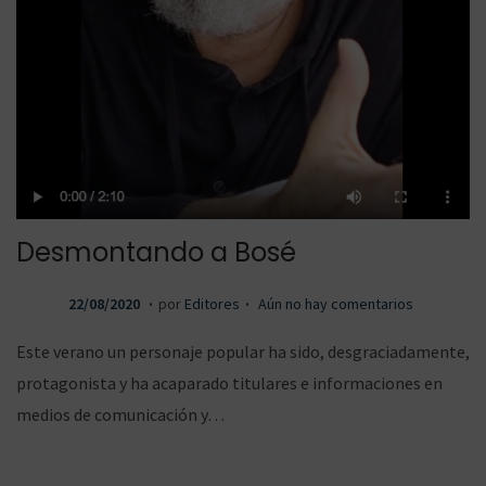
Desmontando a Bosé
.
.
P
2
22/08/2020
por
Editores
Aún no hay comentarios
u
2
Este verano un personaje popular ha sido, desgraciadamente,
b
/
protagonista y ha acaparado titulares e informaciones en
l
0
medios de comunicación y…
i
8
c
/