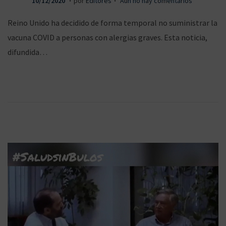
10/12/2020
por
Editores
Aún no hay comentarios
u
0
Reino Unido ha decidido de forma temporal no suministrar la
b
/
vacuna COVID a personas con alergias graves. Esta noticia,
l
1
difundida…
i
2
c
/
a
2
d
0
o
2
e
0
l