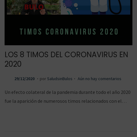
LOS 8 TIMOS DEL CORONAVIRUS EN
2020
.
.
P
1
29/12/2020
por
SaludsinBulos
Aún no hay comentarios
u
6
Un efecto colateral de la pandemia durante todo el año 2020
b
/
fue la aparición de numerosos timos relacionados con el…
l
0
i
2
c
/
a
2