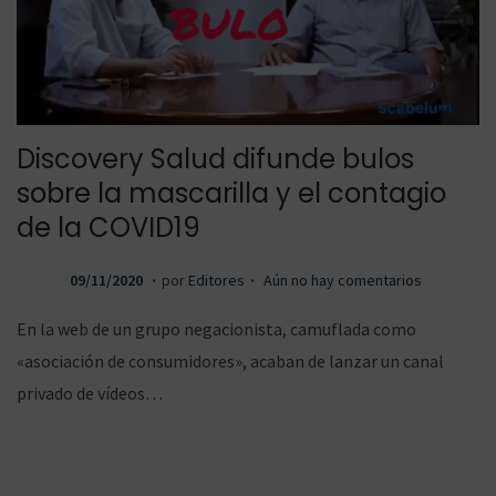
Discovery Salud difunde bulos
sobre la mascarilla y el contagio
de la COVID19
.
.
P
0
09/11/2020
por
Editores
Aún no hay comentarios
u
9
En la web de un grupo negacionista, camuflada como
b
/
«asociación de consumidores», acaban de lanzar un canal
l
1
privado de vídeos…
i
1
c
/
a
2