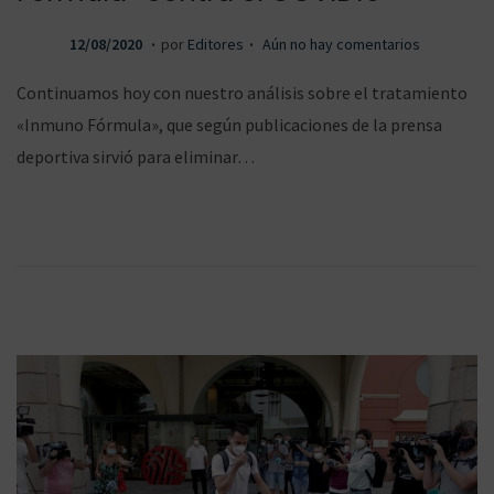
.
.
P
2
12/08/2020
por
Editores
Aún no hay comentarios
u
3
Continuamos hoy con nuestro análisis sobre el tratamiento
b
/
«Inmuno Fórmula», que según publicaciones de la prensa
l
0
deportiva sirvió para eliminar…
i
4
c
/
a
2
d
0
o
2
e
1
l