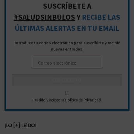
a
d
SUSCRÍBETE A
p
e
#SALUDSINBULOS
Y
RECIBE LAS
a
e
ÚLTIMAS ALERTAS EN TU EMAIL
r
n
a
t
Introduce tu correo electrónico para suscribirte y recibir
:
nuevas entradas.
r
a
d
a
s
He leído y acepto la Política de Privacidad
.
¡LO [+] LEÍDO!