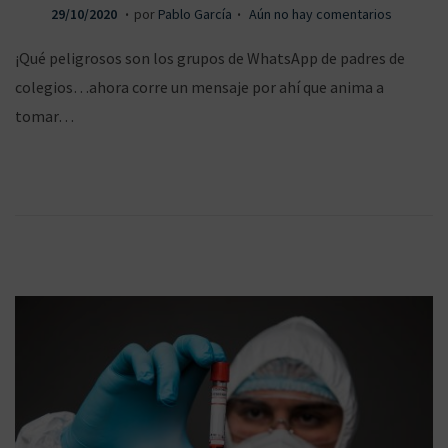
.
.
P
3
29/10/2020
por
Pablo García
Aún no hay comentarios
u
0
¡Qué peligrosos son los grupos de WhatsApp de padres de
b
/
colegios…ahora corre un mensaje por ahí que anima a
l
1
tomar…
i
0
c
/
a
2
d
0
o
2
e
0
l