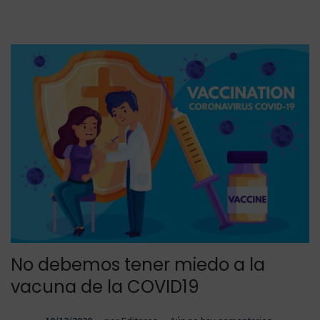
d
0
o
2
e
1
l
No debemos tener miedo a la
vacuna de la COVID19
.
.
P
1