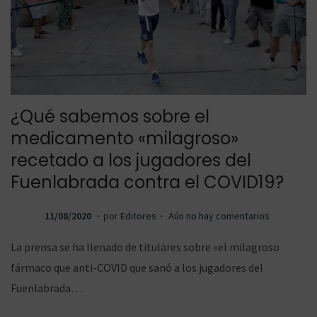
¿Qué sabemos sobre el
medicamento «milagroso»
recetado a los jugadores del
Fuenlabrada contra el COVID19?
.
.
P
1
11/08/2020
por
Editores
Aún no hay comentarios
u
1
La prensa se ha llenado de titulares sobre «el milagroso
b
/
fármaco que anti-COVID que sanó a los jugadores del
l
0
Fuenlabrada…
i
8
c
/