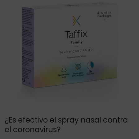
g
n
a
i
c
d
i
o
¿Es efectivo el spray nasal contra
el coronavirus?