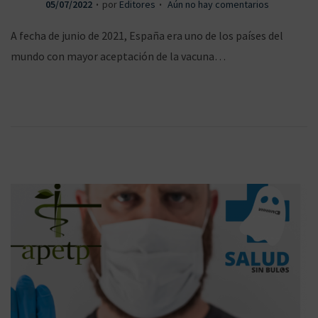
.
.
P
05/07/2022
por
Editores
Aún no hay comentarios
a
c
u
A fecha de junio de 2021, España era uno de los países del
b
mundo con mayor aceptación de la vacuna…
l
n
o
i
c
a
d
a
n
o
e
l
v
t
e
e