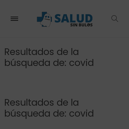
S
S
Resultados de la
búsqueda de:
covid
a
a
l
l
Resultados de la
búsqueda de:
covid
t
t