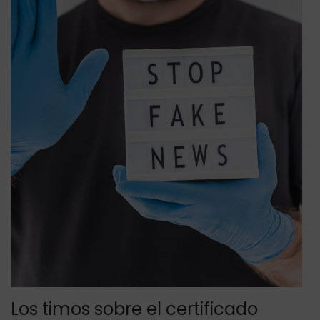
g
n
a
i
c
d
i
o
Los timos sobre el certificado