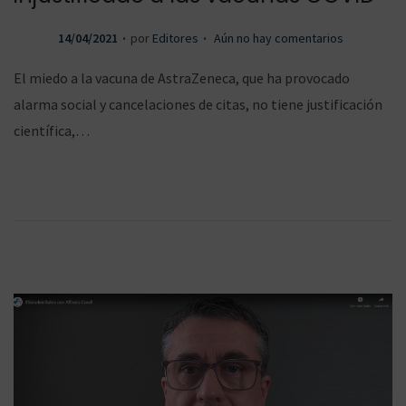
.
.
P
14/04/2021
por
Editores
Aún no hay comentarios
u
El miedo a la vacuna de AstraZeneca, que ha provocado
b
alarma social y cancelaciones de citas, no tiene justificación
l
científica,…
i
c
a
d
o
e
l