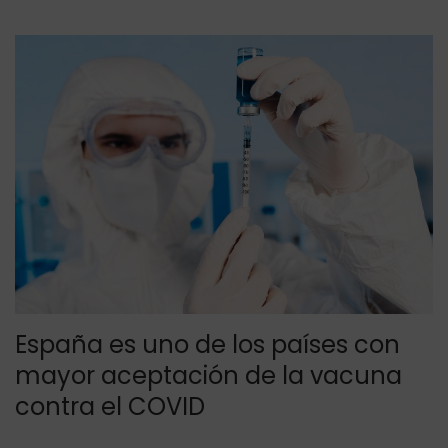
a
a
r
r
a
a
España es uno de los países con
l
l
mayor aceptación de la vacuna
contra el COVID