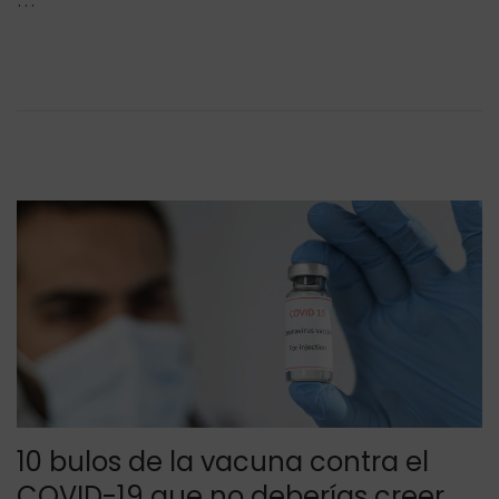
i
2
c
/
a
2
d
0
o
2
e
1
l
10 bulos de la vacuna contra el
COVID-19 que no deberías creer