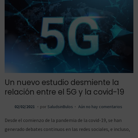
Un nuevo estudio desmiente la
relación entre el 5G y la covid-19
.
.
P
0
02/02/2021
por
SaludsinBulos
Aún no hay comentarios
u
2
Desde el comienzo de la pandemia de la covid-19, se han
b
/
generado debates continuos en las redes sociales, e incluso,
l
0
…