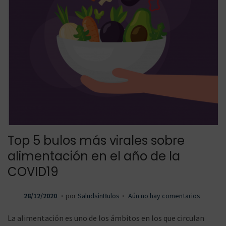
Top 5 bulos más virales sobre
alimentación en el año de la
COVID19
.
.
P
1
28/12/2020
por
SaludsinBulos
Aún no hay comentarios
u
6
La alimentación es uno de los ámbitos en los que circulan
b
/