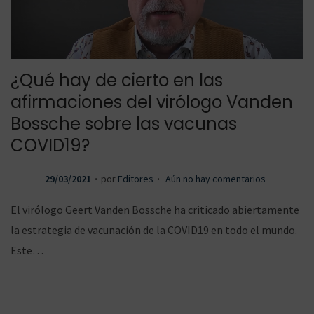
¿Qué hay de cierto en las
afirmaciones del virólogo Vanden
Bossche sobre las vacunas
COVID19?
.
.
P
29/03/2021
por
Editores
Aún no hay comentarios
u
El virólogo Geert Vanden Bossche ha criticado abiertamente
b
la estrategia de vacunación de la COVID19 en todo el mundo.
l
Este…
i
c
a