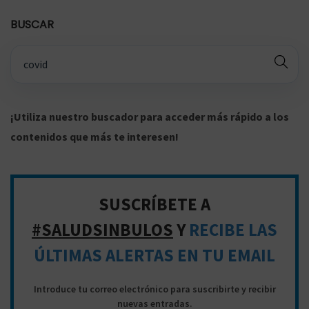
a
g
BUSCAR
i
B
n
ú
a
s
c
q
¡Utiliza nuestro buscador para acceder más rápido a los
i
u
contenidos que más te interesen!
ó
e
n
d
a
d
SUSCRÍBETE A
p
e
#SALUDSINBULOS
Y
RECIBE LAS
a
e
ÚLTIMAS ALERTAS EN TU EMAIL
r
n
a
t
Introduce tu correo electrónico para suscribirte y recibir
:
nuevas entradas.