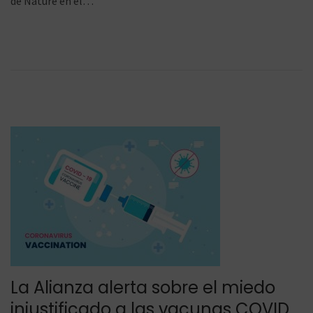
de Nature en el…
i
7
c
/
a
2
d
0
o
2
e
1
l
La Alianza alerta sobre el miedo
injustificado a las vacunas COVID