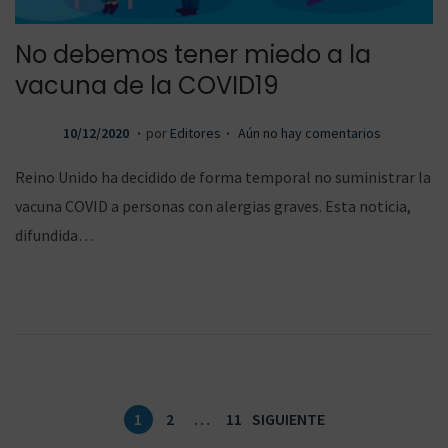
No debemos tener miedo a la
vacuna de la COVID19
.
.
P
1
10/12/2020
por
Editores
Aún no hay comentarios
u
0
Reino Unido ha decidido de forma temporal no suministrar la
b
/
vacuna COVID a personas con alergias graves. Esta noticia,
l
1
difundida…
i
2
c
/
a
2
d
0
o
2
e
0
P
1
2
…
11
SIGUIENTE
l