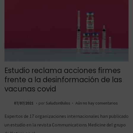
Estudio reclama acciones firmes
frente a la desinformación de las
vacunas covid
.
.
P
0
07/07/2021
por
SaludsinBulos
Aún no hay comentarios
u
8
Expertos de 17 organizaciones internacionales han publicado
b
/
un estudio en la revista Communications Medicine del grupo
l
0