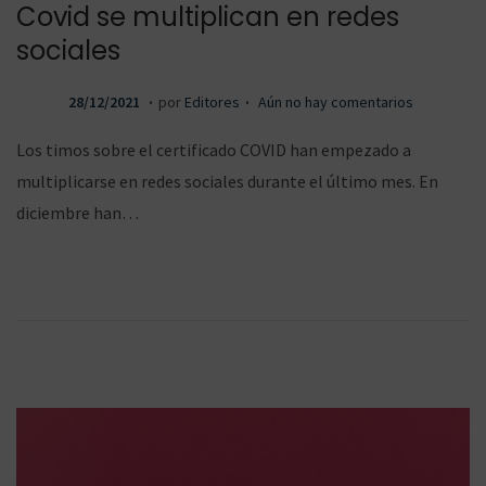
Covid se multiplican en redes
ó
sociales
.
.
P
2
28/12/2021
por
Editores
Aún no hay comentarios
u
8
n
Los timos sobre el certificado COVID han empezado a
b
/
multiplicarse en redes sociales durante el último mes. En
l
1
diciembre han…
i
2
c
/
a
2
d
0
o
2
e
1
l