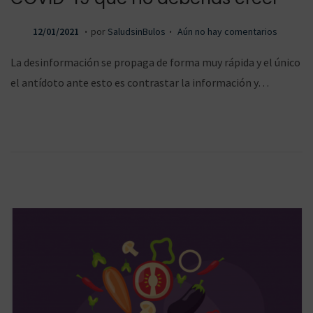
.
.
P
1
12/01/2021
por
SaludsinBulos
Aún no hay comentarios
u
4
La desinformación se propaga de forma muy rápida y el único
b
/
el antídoto ante esto es contrastar la información y…
l
0
i
1
c
/
a
2
d
0
o
2
e
1
l