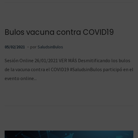
d
o
e
l
Bulos vacuna contra COVID19
.
P
0
05/02/2021
por
SaludsinBulos
u
5
Sesión Online 26/01/2021 VER MÁS Desmitificando los bulos
b
/
de la vacuna contra el COVID19 #SaludsinBulos participó en el
l
0
evento online...
i
2
c
/
a
2
d
0
o
2
e
1
l