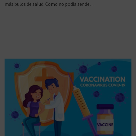
más bulos de salud. Como no podía ser de…
l
0
i
2
c
/
a
2
d
0
o
2
e
1
l