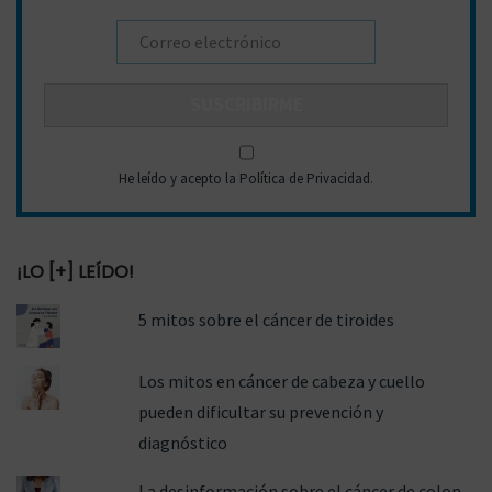
r
a
d
a
s
He leído y acepto la Política de Privacidad
.
¡LO [+] LEÍDO!
5 mitos sobre el cáncer de tiroides
Los mitos en cáncer de cabeza y cuello
pueden dificultar su prevención y
diagnóstico
La desinformación sobre el cáncer de colon